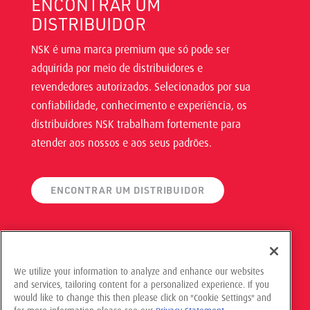
ENCONTRAR UM
DISTRIBUIDOR
NSK é uma marca premium que só pode ser
adquirida por meio de distribuidores e
revendedores autorizados. Selecionados por sua
confiabilidade, conhecimento e experiência, os
distribuidores NSK trabalham fortemente para
atender aos nossos e aos seus padrões.
ENCONTRAR UM DISTRIBUIDOR
We utilize your information to analyze and enhance our websites
and services, tailoring content for a personalized experience. If you
© 2025 NSK Americas, Todos os direitos reservados
would like to change this then please click on "Cookie Settings" and