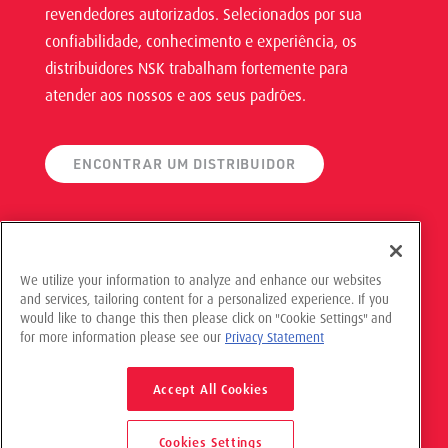
revendedores autorizados. Selecionados por sua
confiabilidade, conhecimento e experiência, os
distribuidores NSK trabalham fortemente para
atender aos nossos e aos seus padrões.
ENCONTRAR UM DISTRIBUIDOR
We utilize your information to analyze and enhance our websites
and services, tailoring content for a personalized experience. If you
would like to change this then please click on "Cookie Settings" and
© 2025 NSK Americas, Todos os direitos reservados
for more information please see our
Privacy Statement
Política de privacidade
Accept All Cookies
Cookies Settings